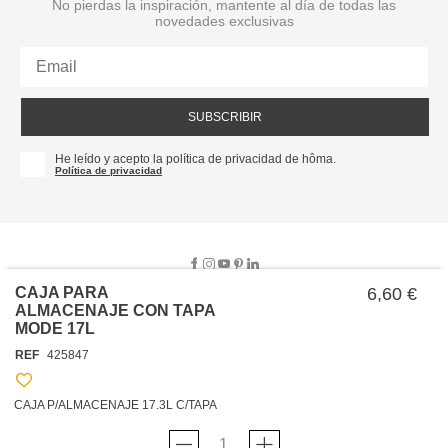
No pierdas la inspiración, mantente al día de todas las
novedades exclusivas
SUBSCRIBIR
He leído y acepto la política de privacidad de hôma.
Política de privacidad
CAJA PARA
6,60 €
ALMACENAJE CON TAPA
MODE 17L
SOBRE NOSOTROS
REF
425847
EMPRESA
TRABAJA CON NOSOTROS
POLÍTICAS
CAJA P/ALMACENAJE 17.3L C/TAPA
TARJETA HAPPY
hôma
PROTECCIÓN DE DATOS