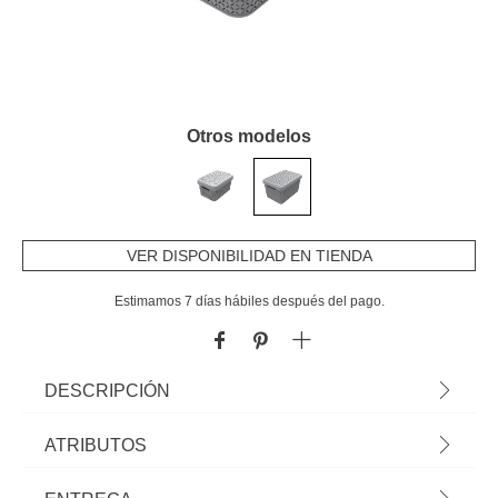
Otros modelos
VER DISPONIBILIDAD EN TIENDA
Estimamos 7 días hábiles después del pago.
DESCRIPCIÓN
Caja para almacenaje con tapa Mode 17L | 22.3x27x38.5cm | Descubre
ATRIBUTOS
este y otros artículos que tenemos disponibles para tu hogar. !Ordenar y
organizar nunca há sido tan fácil! Descubre nuestra gama de organización
Material
pvc