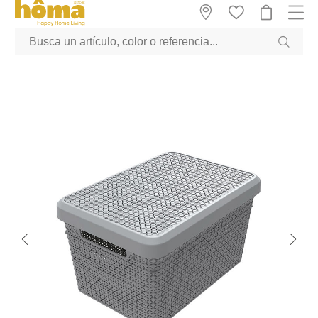
GTM-M23T38WX true