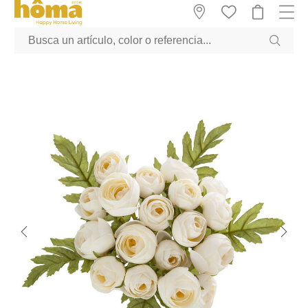
GTM-M23T38WX true