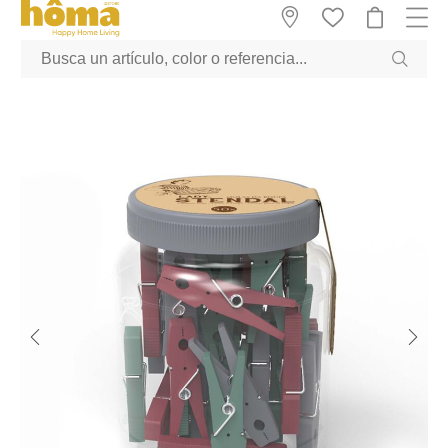
GTM-M23T38WX true