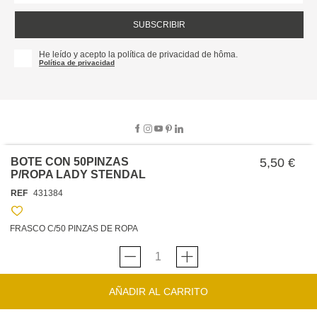
SUBSCRIBIR
He leído y acepto la política de privacidad de hôma.
Política de privacidad
BOTE CON 50PINZAS
5,50 €
P/ROPA LADY STENDAL
SOBRE NOSOTROS
REF
431384
EMPRESA
TRABAJA CON NOSOTROS
POLÍTICAS
FRASCO C/50 PINZAS DE ROPA
TARJETA HAPPY
hôma
PROTECCIÓN DE DATOS
SOSTENIBILIDAD
CONDICIONES GENERALES DE VENTA
CONTACTO
TIENDAS
HAPPY
hôma
CONDICIONES DE LA TARJETA
AÑADIR AL CARRITO
FORMULARIO DE CONTACTO
FAQ'S
CAMBIOS Y DEVOLUCIONES – TIENDAS FÍSICAS
SERVICIO DE ATENCIÓN AL CLIENTE
DESCUBRA