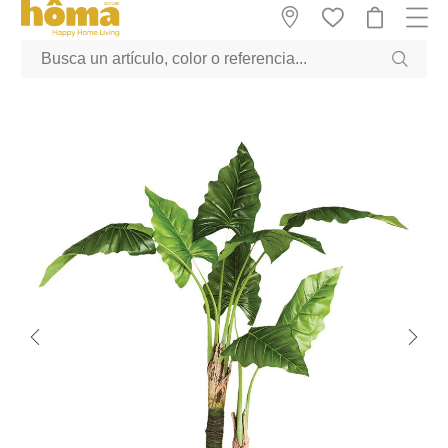
GTM-M23T38WX true