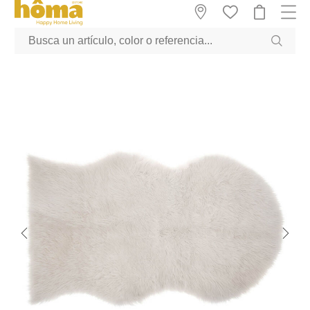
GTM-M23T38WX true