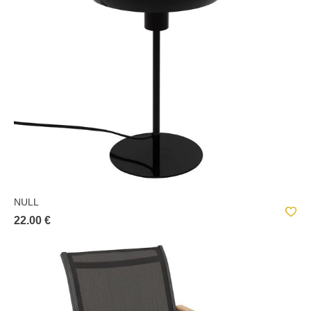
NULL
22.00 €