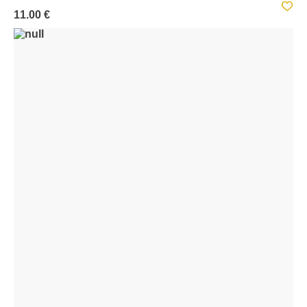
11.00 €