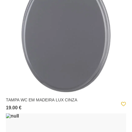
TAMPA WC EM MADEIRA LUX CINZA
19.00 €