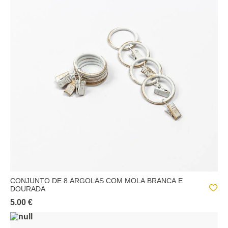
CONJUNTO DE 8 ARGOLAS COM MOLA BRANCA E
DOURADA
5.00 €