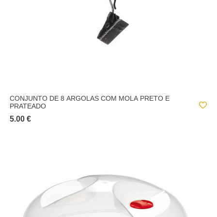
CONJUNTO DE 8 ARGOLAS COM MOLA PRETO E
PRATEADO
5.00 €