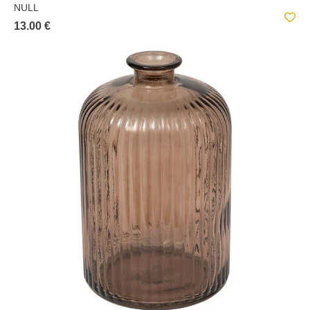
NULL
13.00 €