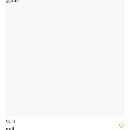
NULL
null