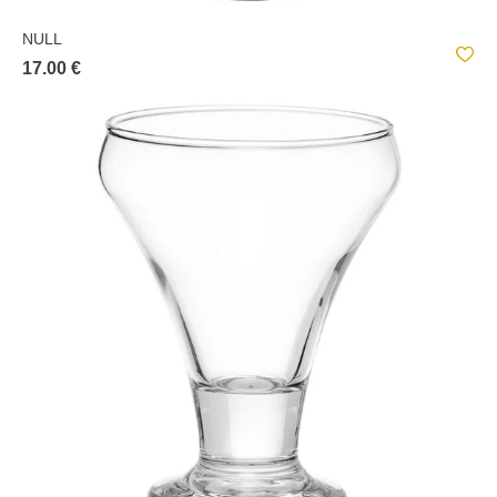
NULL
17.00 €