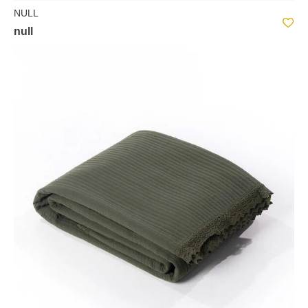
NULL
null