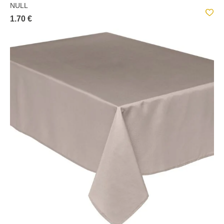
NULL
1.70 €