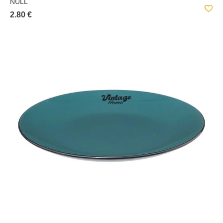
NULL
2.80 €