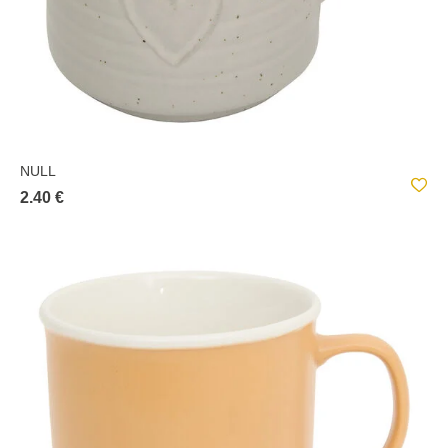
NULL
2.40 €