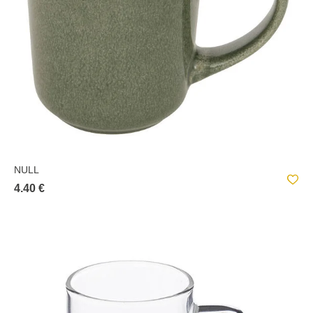
NULL
4.40 €