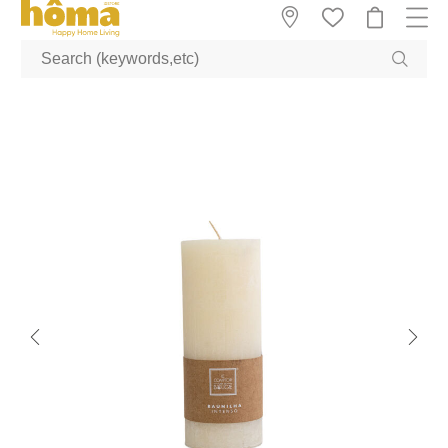
GTM-M23T38WX true