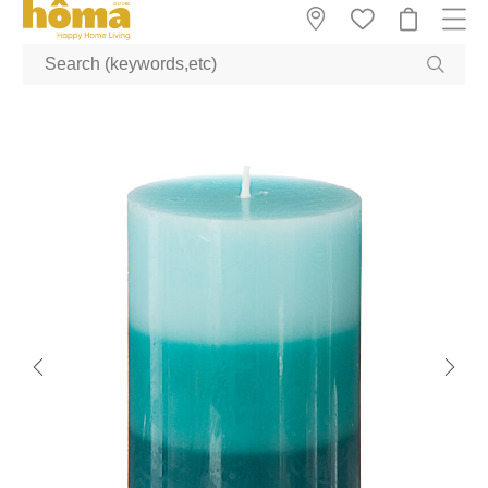
GTM-M23T38WX true