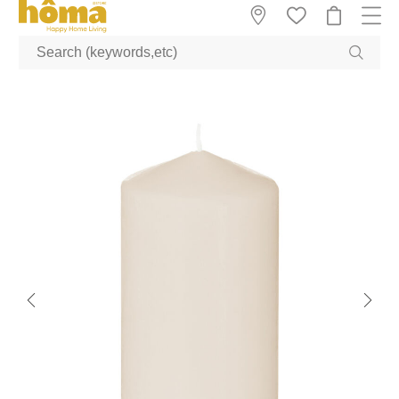
GTM-M23T38WX true