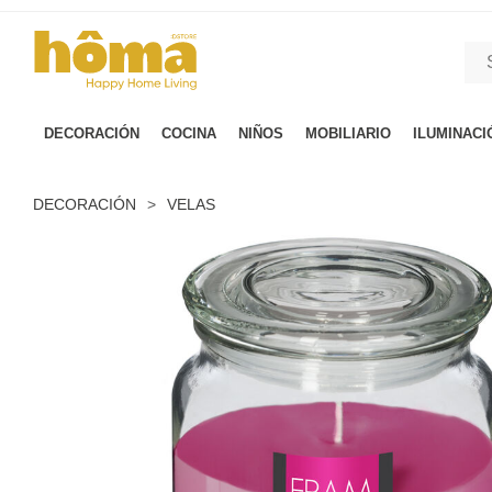
GTM-M23T38WX true
DECORACIÓN
COCINA
NIÑOS
MOBILIARIO
ILUMINACI
DECORACIÓN
>
VELAS