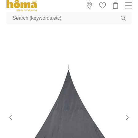
GTM-M23T38WX true