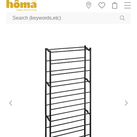
GTM-M23T38WX true