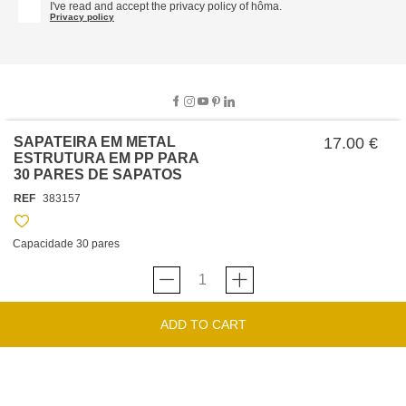
I've read and accept the privacy policy of hôma.
Privacy policy
SAPATEIRA EM METAL
17.00 €
ESTRUTURA EM PP PARA
SOBRE NOSOTROS
30 PARES DE SAPATOS
REF
383157
EMPRESA
TRABAJA CON NOSOTROS
POLÍTICAS
Capacidade 30 pares
TARJETA HAPPY
hôma
PROTECCIÓN DE DATOS
SOSTENIBILIDAD
CONDICIONES GENERALES DE VENTA
CONTACTO
TIENDAS
HAPPY
hôma
CONDICIONES DE LA TARJETA
FORMULARIO DE CONTACTO
FAQ'S
ADD TO CART
CAMBIOS Y DEVOLUCIONES – TIENDAS FÍSICAS
SERVICIO DE ATENCIÓN AL CLIENTE
DESCUBRA
+34 919 464 610
INSPIRACIONES
HORARIO DE ATENCIÓN AL CLIENTE
LUNES A
CATÁLOGOS
VIERNES DE 09H A 13H Y DE 14H A 18H.