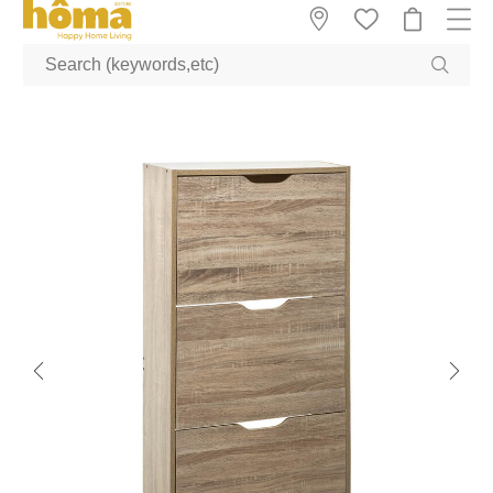
GTM-M23T38WX true