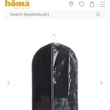
GTM-M23T38WX true