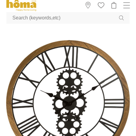
GTM-M23T38WX true