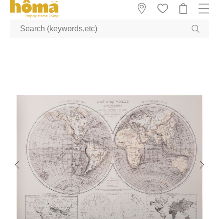
GTM-M23T38WX true