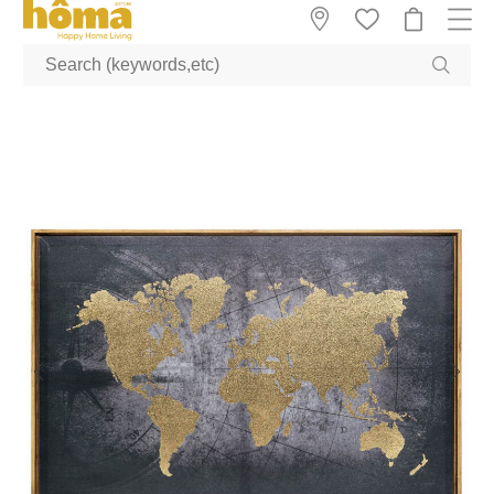
GTM-M23T38WX true