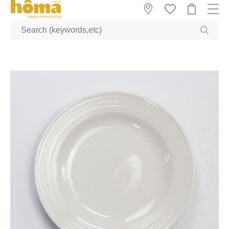
GTM-M23T38WX true