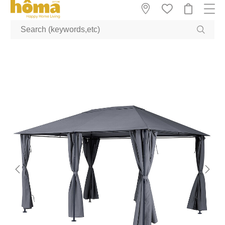
GTM-M23T38WX true