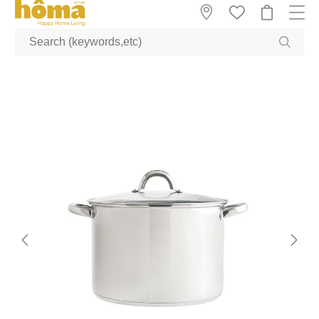
GTM-M23T38WX true