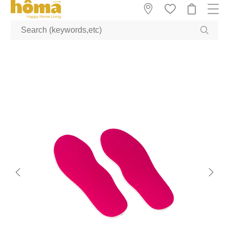
GTM-M23T38WX true