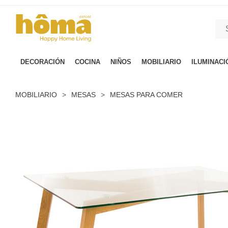
GTM-M23T38WX true
DECORACIÓN
COCINA
NIÑOS
MOBILIARIO
ILUMINACI
MOBILIARIO
>
MESAS
>
MESAS PARA COMER