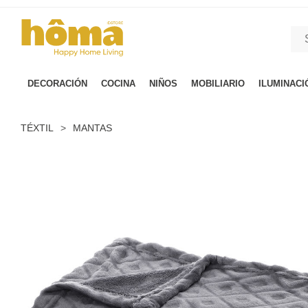
GTM-M23T38WX true
DECORACIÓN
COCINA
NIÑOS
MOBILIARIO
ILUMINACI
TÉXTIL
>
MANTAS