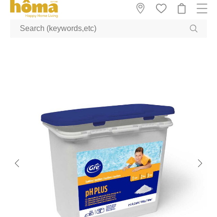
GTM-M23T38WX true