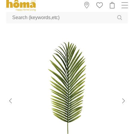
GTM-M23T38WX true