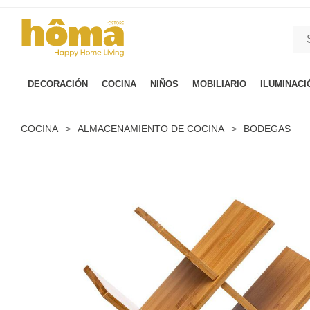
GTM-M23T38WX true
DECORACIÓN
COCINA
NIÑOS
MOBILIARIO
ILUMINACI
COCINA
>
ALMACENAMIENTO DE COCINA
>
BODEGAS