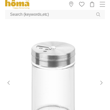
GTM-M23T38WX true