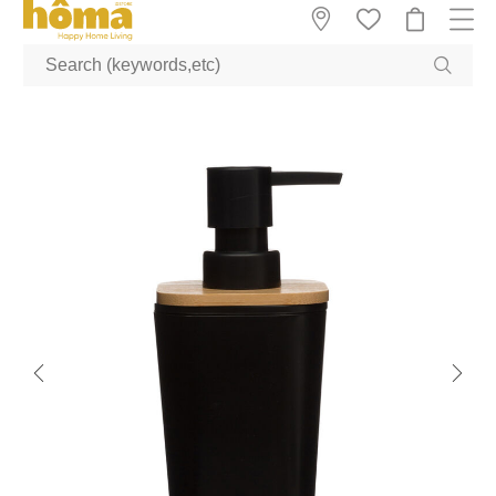
GTM-M23T38WX true