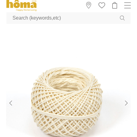
GTM-M23T38WX true