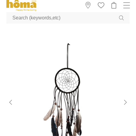
GTM-M23T38WX true