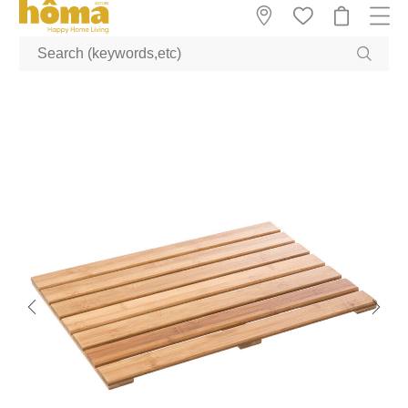
GTM-M23T38WX true