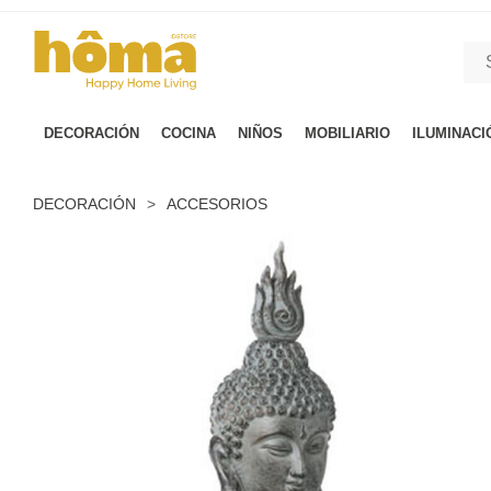
GTM-M23T38WX true
DECORACIÓN
COCINA
NIÑOS
MOBILIARIO
ILUMINACI
DECORACIÓN
>
ACCESORIOS