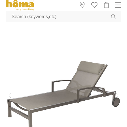
GTM-M23T38WX true