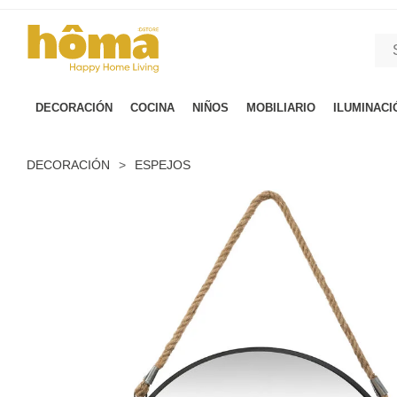
GTM-M23T38WX true
DECORACIÓN
COCINA
NIÑOS
MOBILIARIO
ILUMINACI
DECORACIÓN
>
ESPEJOS