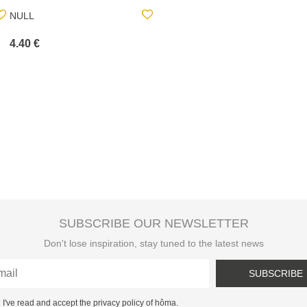
NULL
ESPELHO DE PAREDE
ALICE REDONDO PRETO
EM METAL 38CM
4.40 €
11.00 €
SUBSCRIBE OUR NEWSLETTER
Don't lose inspiration, stay tuned to the latest news
SUBSCRIBE
I've read and accept the privacy policy of hôma.