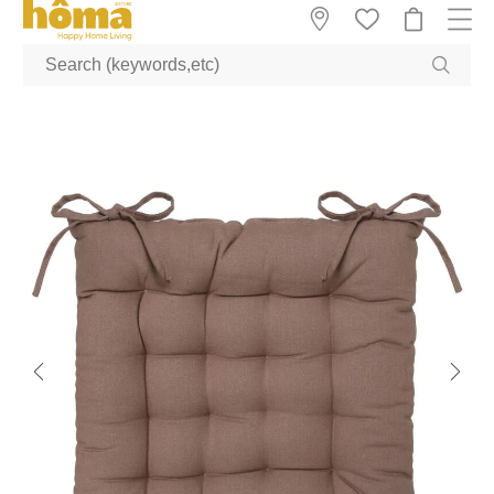
GTM-M23T38WX true