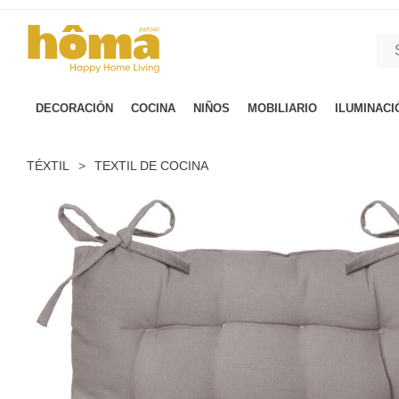
GTM-M23T38WX true
DECORACIÓN
COCINA
NIÑOS
MOBILIARIO
ILUMINACI
TÉXTIL
>
TEXTIL DE COCINA