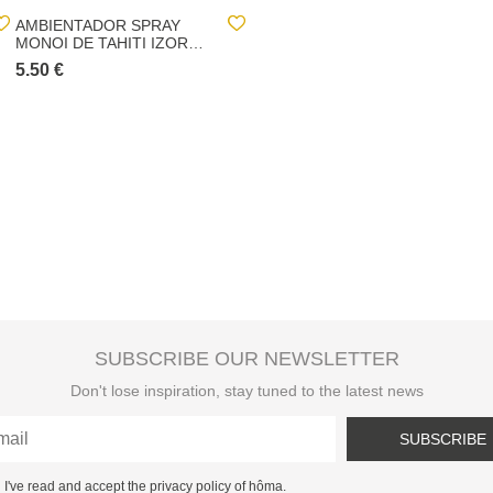
AMBIENTADOR SPRAY
CONJUNTO 2 SUPORTES
MONOI DE TAHITI IZOR
PAREDE BRANCOS
200ML
5.50 €
5.50 €
SUBSCRIBE OUR NEWSLETTER
Don't lose inspiration, stay tuned to the latest news
SUBSCRIBE
I've read and accept the privacy policy of hôma.