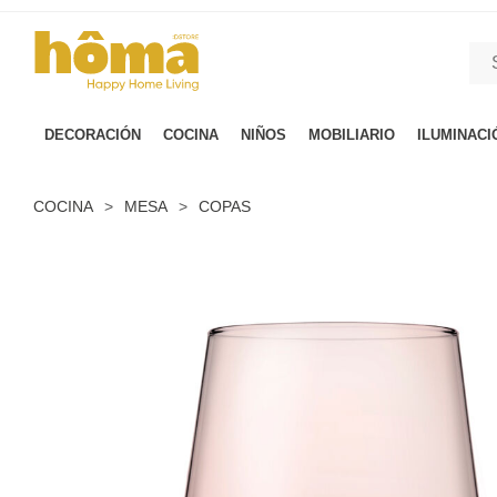
GTM-M23T38WX true
DECORACIÓN
COCINA
NIÑOS
MOBILIARIO
ILUMINACI
COCINA
>
MESA
>
COPAS