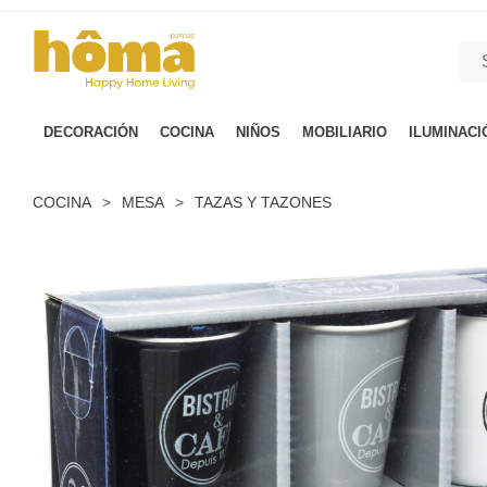
GTM-M23T38WX true
DECORACIÓN
COCINA
NIÑOS
MOBILIARIO
ILUMINACI
COCINA
>
MESA
>
TAZAS Y TAZONES