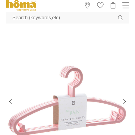
GTM-M23T38WX true