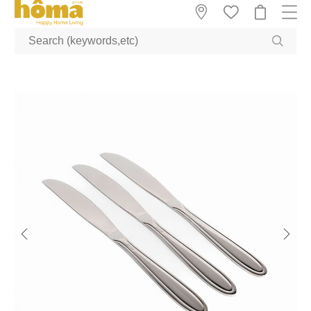
GTM-M23T38WX true