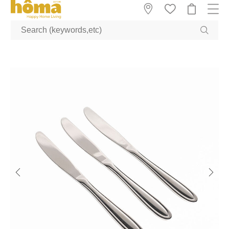
GTM-M23T38WX true