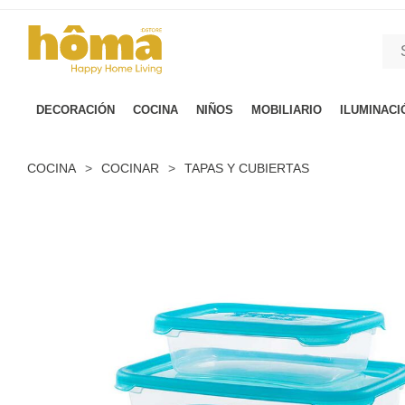
GTM-M23T38WX true
DECORACIÓN
COCINA
NIÑOS
MOBILIARIO
ILUMINACI
COCINA
>
COCINAR
>
TAPAS Y CUBIERTAS