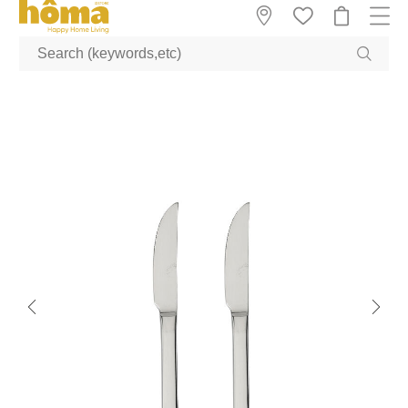
GTM-M23T38WX true