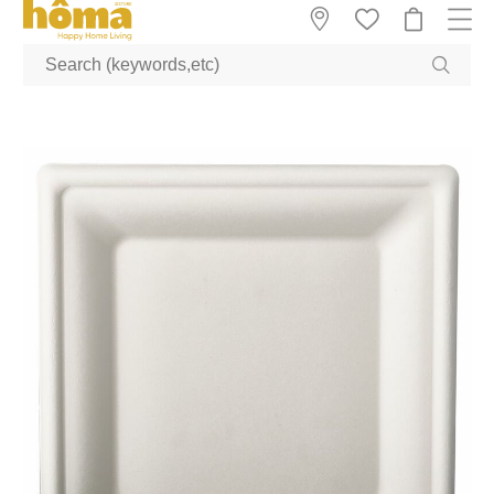
GTM-M23T38WX true