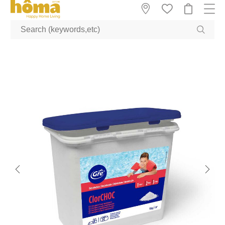
GTM-M23T38WX true