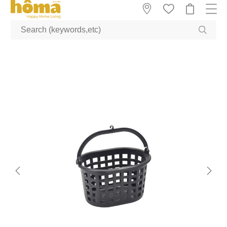
GTM-M23T38WX true