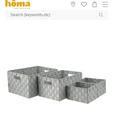
GTM-M23T38WX true