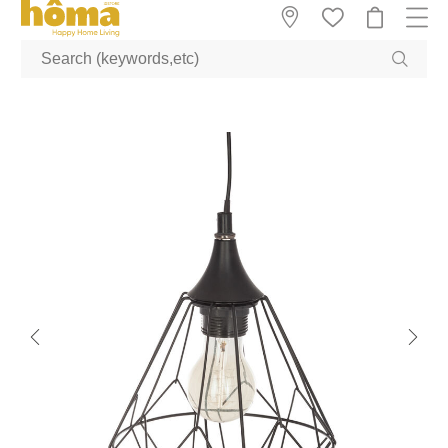
GTM-M23T38WX true